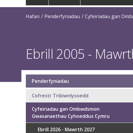
navigation
Hafan
Penderfyniadau
Cyfeiriadau gan Om
Ebrill 2005 - Mawr
Penderfyniadau
Sub
navigation
Cofrestr Tribiwnlysoedd
Cyfeiriadau gan Ombwdsmon
Gwasanaethau Cyhoeddus Cymru
Ebrill 2026 - Mawrth 2027