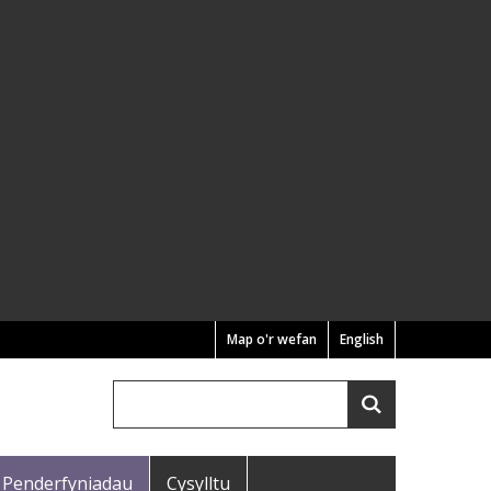
Map o'r wefan
English
Chwilio
Search
Penderfyniadau
Cysylltu