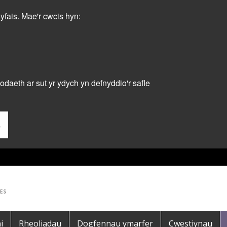
dyfais. Mae'r cwcis hyn:
daeth ar sut yr ydych yn defnyddio'r safle
s
i
Rheoliadau
Dogfennau ymarfer
Cwestiynau