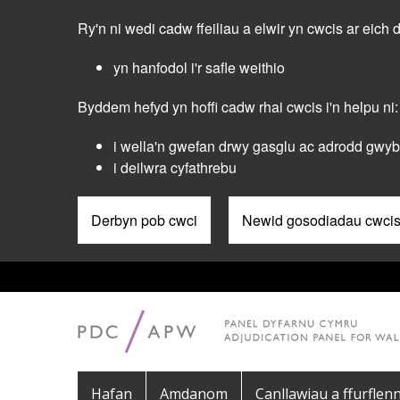
Skip
Ry'n ni wedi cadw ffeiliau a elwir yn cwcis ar eich 
to
main
yn hanfodol i'r safle weithio
content
Byddem hefyd yn hoffi cadw rhai cwcis i'n helpu ni:
i wella'n gwefan drwy gasglu ac adrodd gwybo
i deilwra cyfathrebu
Derbyn pob cwci
Newid gosodiadau cwci
Pre
Header
Menu
Main
Hafan
Amdanom
Canllawiau a ffurflenn