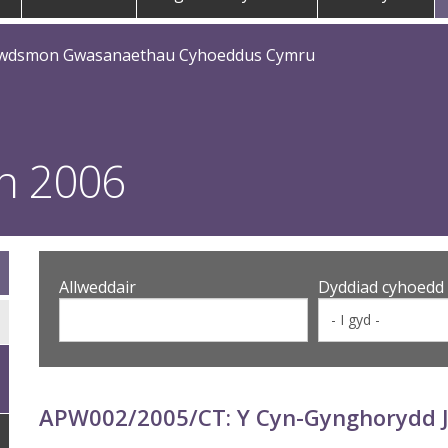
bwdsmon Gwasanaethau Cyhoeddus Cymru
th 2006
Allweddair
Dyddiad cyhoedd
APW002/2005/CT: Y Cyn-Gynghorydd J