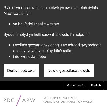
Skip
Ry'n ni wedi cadw ffeiliau a elwir yn cwcis ar eich dyfais.
to
main
Mae'r cwcis hyn:
content
yn hanfodol i'r safle weithio
Byddem hefyd yn hoffi cadw rhai cwcis i'n helpu ni:
i wella'n gwefan drwy gasglu ac adrodd gwybodaeth
ar sut yr ydych yn defnyddio'r safle
i deilwra cyfathrebu
Derbyn pob cwci
Newid gosodiadau cwcis
Map o'r wefan
English
Pre
Header
Menu