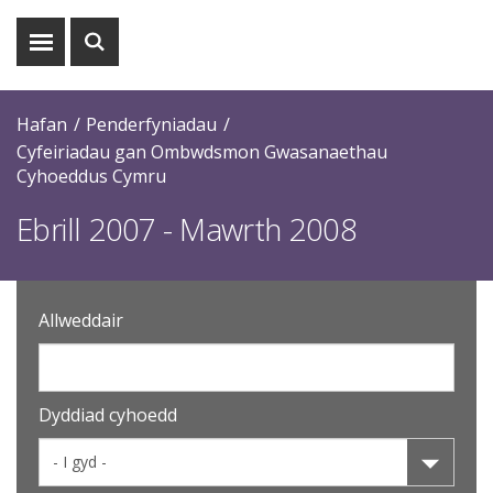
Dangos
Dangos
y
y
fwydlen
chwiliad
Hafan
Penderfyniadau
Cyfeiriadau gan Ombwdsmon Gwasanaethau
Cyhoeddus Cymru
Ebrill 2007 - Mawrth 2008
Allweddair
Dyddiad cyhoedd